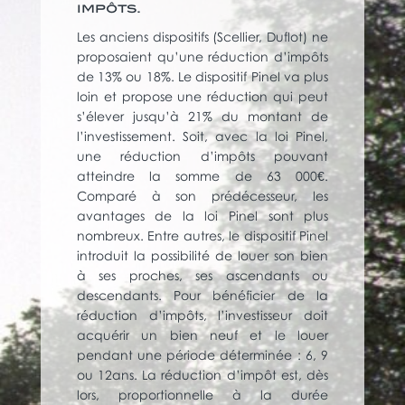
impôts.
Les anciens dispositifs (Scellier, Duflot) ne
proposaient qu’une réduction d’impôts
de 13% ou 18%. Le dispositif Pinel va plus
loin et propose une réduction qui peut
s’élever jusqu’à 21% du montant de
l’investissement. Soit, avec la loi Pinel,
une réduction d’impôts pouvant
atteindre la somme de 63 000€.
Comparé à son prédécesseur, les
avantages de la loi Pinel sont plus
nombreux. Entre autres, le dispositif Pinel
introduit la possibilité de louer son bien
à ses proches, ses ascendants ou
descendants. Pour bénéficier de la
réduction d’impôts, l’investisseur doit
acquérir un bien neuf et le louer
pendant une période déterminée : 6, 9
ou 12ans. La réduction d’impôt est, dès
lors, proportionnelle à la durée